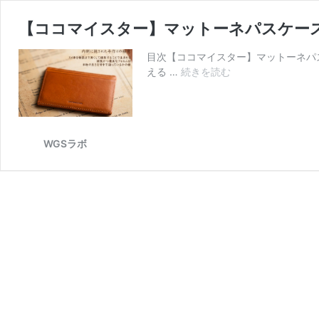
【ココマイスター】マットーネパスケー
目次【ココマイスター】マットーネパ
【コ
える …
続きを読む
コ
マ
イ
ス
WGSラボ
タ
ー】
マ
ッ
ト
ー
ネ
パ
ス
ケ
ー
ス