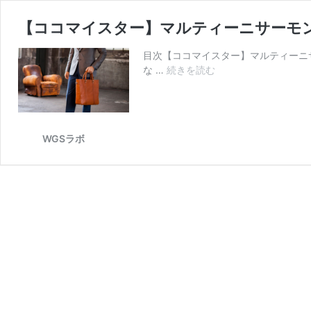
【ココマイスター】マルティーニサーモン
目次【ココマイスター】マルティーニ
【コ
な …
続きを読む
コ
マ
イ
ス
WGSラボ
タ
ー】
マ
ル
テ
ィ
ー
ニ
サ
ー
モ
ン