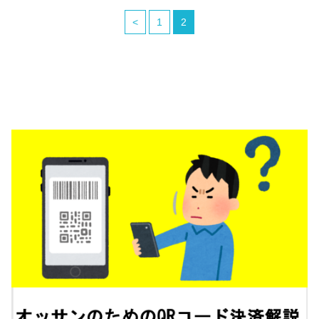
<
1
2