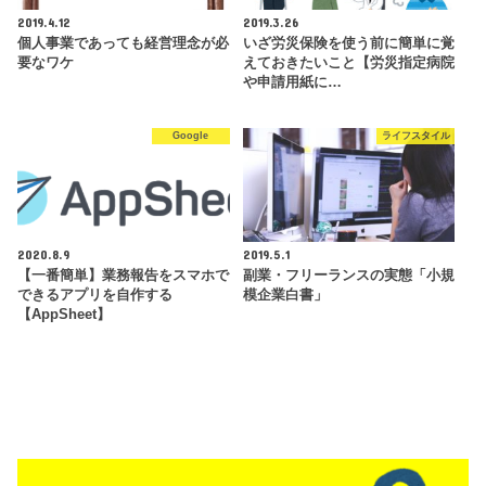
2019.4.12
2019.3.26
個人事業であっても経営理念が必
いざ労災保険を使う前に簡単に覚
要なワケ
えておきたいこと【労災指定病院
や申請用紙に…
Google
ライフスタイル
2020.8.9
2019.5.1
【一番簡単】業務報告をスマホで
副業・フリーランスの実態「小規
できるアプリを自作する
模企業白書」
【AppSheet】